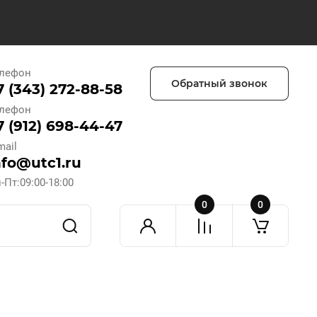
лефон
Обратный звонок
7 (343) 272-88-58
лефон
7 (912) 698-44-47
mail
nfo@utc1.ru
-Пт:09:00-18:00
0
0