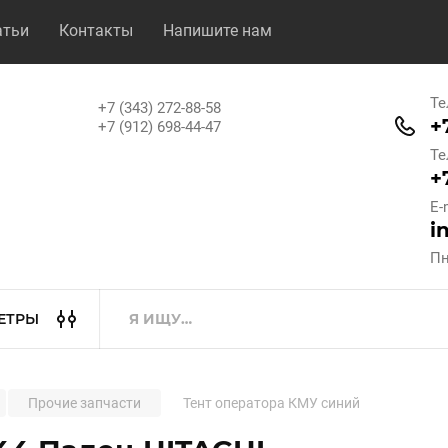
атьи
Контакты
Напишите нам
Те
+7 (343) 272-88-58
+
+7 (912) 698-44-47
Те
+
E-
i
Пн
ЕТРЫ
Прочие запчасти
Тент оператора КМУ синий