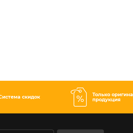
Только оригин
Система скидок
продукция