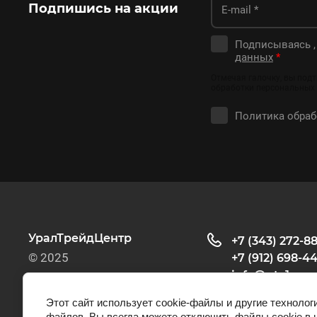
Подпишись на акции
Подписываясь ,
данных
*
Отмечая галочку, вы под
обработки персональных
Политика обра
УралТрейдЦентр
+7 (343) 272-8
© 2025
+7 (912) 698-4
info@utc1.ru
Пн-Пт:09:00-18:0
Этот сайт использует cookie-файлы и другие технолог
файлов. Вы всегда можете отключить файлы cookie в 