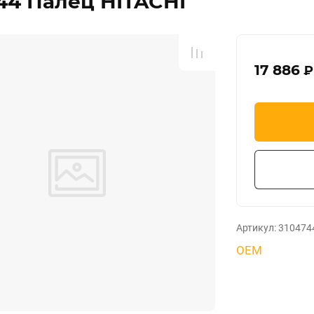
44 Палец HITACHI
17 886
₽
Артикул:
310474
OEM