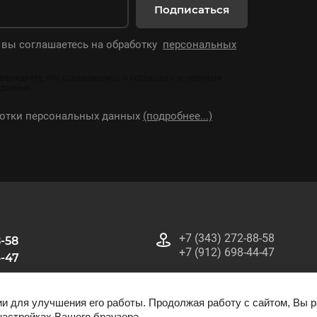
Подписаться
 вы соглашаетесь на обработку
персональных
тверждаете, что ознакомились и согласны с условиями
 данных.
ботки персональных данных
(подробнее...)
+7 (343) 272-88-58
8-58
+7 (912) 698-44-47
4-47
0
ии для улучшения его работы. Продолжая работу с сайтом, Вы 
настройках Вашего браузера.