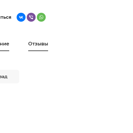
ться
ние
Отзывы
зад