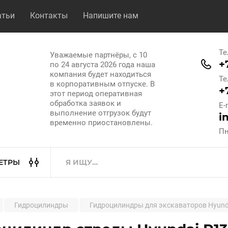
атьи
Контакты
Напишите нам
Те
Уважаемые партнёры, с 10
+
по 24 августа 2026 года наша
компания будет находиться
Те
в корпоративным отпуске. В
+
этот период оперативная
обработка заявок и
E-
выполнение отгрузок будут
i
временно приостановлены.
Пн
ЕТРЫ
Гидроцилиндры
Гидроцилиндры для экскаваторов Hyund