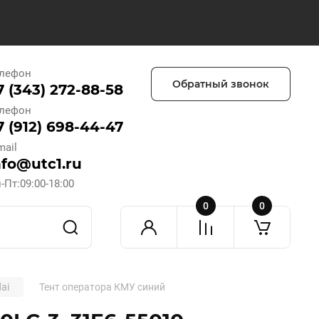
лефон
Обратный звонок
7 (343) 272-88-58
лефон
7 (912) 698-44-47
mail
nfo@utc1.ru
-Пт:09:00-18:00
0
0
ai
Тент оператора КМУ синий