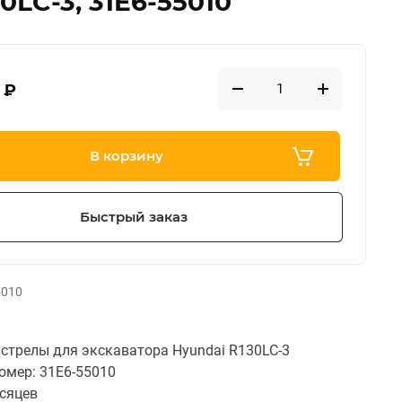
LC-3, 31E6-55010
₽
В корзину
Быстрый заказ
5010
стрелы для экскаватора Hyundai R130LC-3
омер: 31E6-55010
есяцев