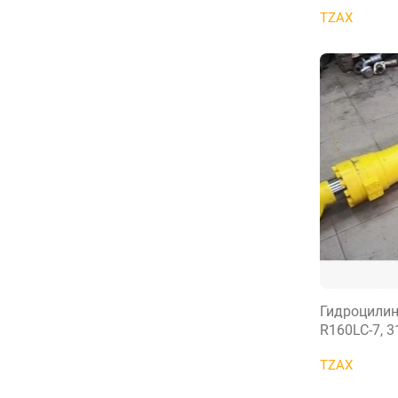
TZAX
Гидроцилин
R160LC-7, 
TZAX