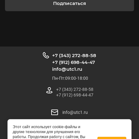
Подписаться
+7 (343) 272-88-58
+7 (912) 698-44-47
info@utc1.ru
Пн-Пт:09:00-18:00
+7 (343) 272-88-58
+7 (912) 698-44-47
info@utc1.ru
Этот сайт использует cookie-файлы и
УралТрейдЦентр
другие технологии для улучшения его
© 2025
работы. Продолжая работу с сайтом, Вы