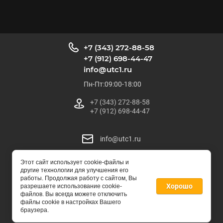
+7 (343) 272-88-58
+7 (912) 698-44-47
info@utc1.ru
Пн-Пт:09:00-18:00
+7 (343) 272-88-58
+7 (912) 698-44-47
info@utc1.ru
Этот сайт использует cookie-файлы и
УралТрейдЦентр
другие технологии для улучшения его
© 2025
работы. Продолжая работу с сайтом, Вы
Хорошо
разрешаете использование cookie-
файлов. Вы всегда можете отключить
файлы cookie в настройках Вашего
создать интернет магазин
— megagroup.ru, сайты с CMS
браузера.