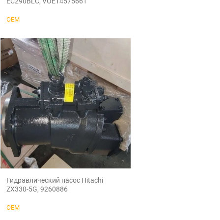
EC290BLC, VOE14575661
OEM
Гидравлический насос Hitachi
ZX330-5G, 9260886
OEM