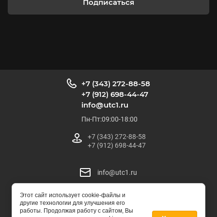
Подписаться
+7 (343) 272-88-58
+7 (912) 698-44-47
info@utc1.ru
Пн-Пт:09:00-18:00
+7 (343) 272-88-58
+7 (912) 698-44-47
info@utc1.ru
Этот сайт использует cookie-файлы и
УралТрейдЦентр
другие технологии для улучшения его
© 2025
работы. Продолжая работу с сайтом, Вы